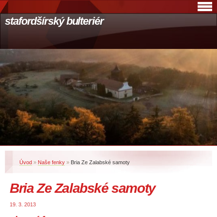
stafordšírský bulteriér
Úvod
»
Naše fenky
»
Bria Ze Zalabské samoty
Bria Ze Zalabské samoty
19. 3. 2013