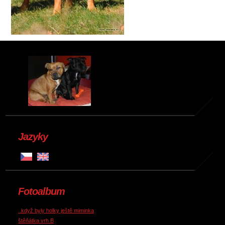
Jazyky
Fotoalbum
..když byly holky ještě miminka
štěňátka vrh B