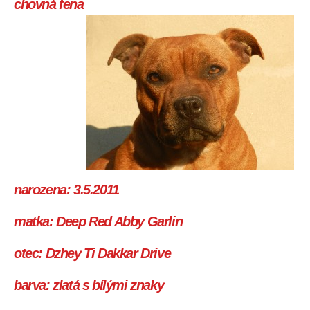
chovná fena
narozena:
3.5.2011
matka:
Deep Red Abby Garlin
otec:
Dzhey Ti Dakkar Drive
barva:
zlatá s bílými znaky