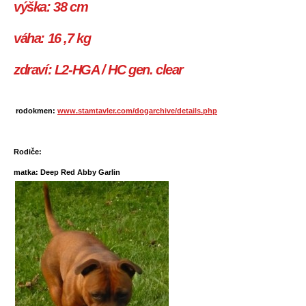
výška:
38 cm
váha:
16 ,7 kg
zdraví:
L2-HGA / HC gen. clear
rodokmen:
www.stamtavler.com/dogarchive/details.php
Rodiče:
matka: Deep Red Abby Garlin