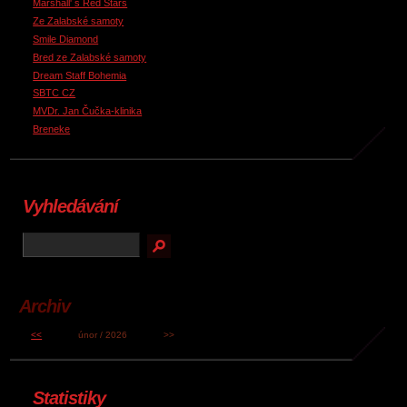
Marshall' s Red Stars
Ze Zalabské samoty
Smile Diamond
Bred ze Zalabské samoty
Dream Staff Bohemia
SBTC CZ
MVDr. Jan Čučka-klinika
Breneke
Vyhledávání
Archiv
<<
únor / 2026
>>
Statistiky