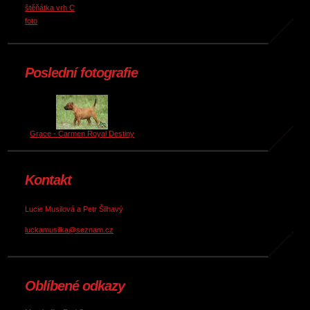
štěňátka vrh C
foto
Poslední fotografie
Grace - Carmen Royal Destiny
Kontakt
Lucie Musilová a Petr Šilhavý
luckamusilka@seznam.cz
Oblíbené odkazy