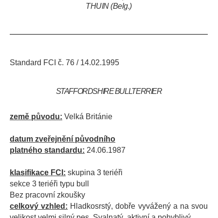
THUIN (Belg.)
Standard FCI č. 76 / 14.02.1995
STAFFORDSHIRE BULLTERRIER
země původu:
Velká Británie
datum zveřejnění původního
platného standardu:
24.06.1987
klasifikace FCI:
skupina 3 teriéři
sekce 3 teriéři typu bull
Bez pracovní zkoušky
celkový vzhled:
Hladkosrstý, dobře vyvážený a na svou
velikost velmi silný pes. Svalnatý, aktivní a pohyblivý.