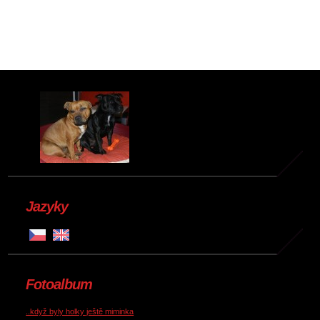
Jazyky
Fotoalbum
..když byly holky ještě miminka