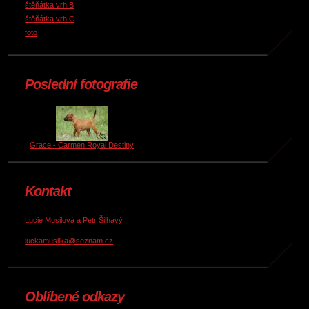
štěňátka vrh B
štěňátka vrh C
foto
Poslední fotografie
Grace - Carmen Royal Destiny
Kontakt
Lucie Musilová a Petr Šilhavý
luckamusilka@seznam.cz
Oblíbené odkazy