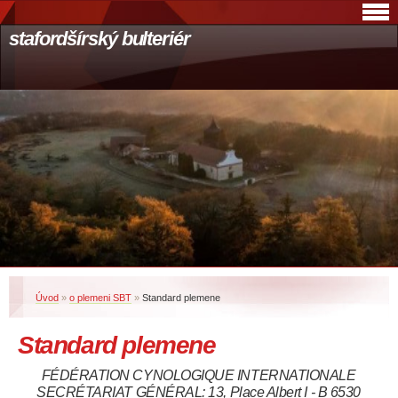
stafordšírský bulteriér
Úvod
»
o plemeni SBT
»
Standard plemene
Standard plemene
FÉDÉRATION CYNOLOGIQUE INTERNATIONALE
SECRÉTARIAT GÉNÉRAL: 13, Place Albert I - B 6530