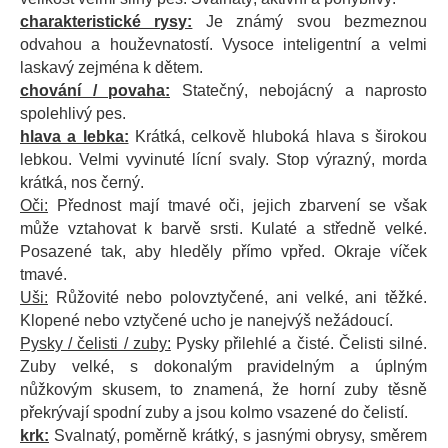
charakteristické rysy:
Je známý svou bezmeznou
odvahou a houževnatostí. Vysoce inteligentní a velmi
laskavý zejména k dětem.
chování / povaha:
Statečný, nebojácný a naprosto
spolehlivý pes.
hlava a lebka:
Krátká, celkově hluboká hlava s širokou
lebkou. Velmi vyvinuté lícní svaly. Stop výrazný, morda
krátká, nos černý.
Oči:
Přednost mají tmavé oči, jejich zbarvení se však
může vztahovat k barvě srsti. Kulaté a středně velké.
Posazené tak, aby hleděly přímo vpřed. Okraje víček
tmavé.
Uši:
Růžovité nebo polovztyčené, ani velké, ani těžké.
Klopené nebo vztyčené ucho je nanejvýš nežádoucí.
Pysky / čelisti / zuby:
Pysky přilehlé a čisté. Čelisti silné.
Zuby velké, s dokonalým pravidelným a úplným
nůžkovým skusem, to znamená, že horní zuby těsně
překrývají spodní zuby a jsou kolmo vsazené do čelistí.
krk:
Svalnatý, poměrně krátký, s jasnými obrysy, směrem