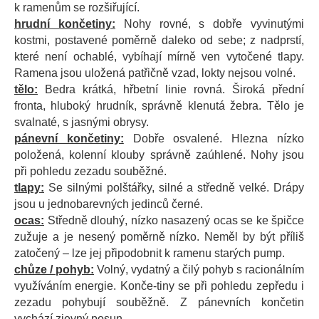
k ramenům se rozšiřující.
hrudní končetiny:
Nohy rovné, s dobře vyvinutými
kostmi, postavené poměrně daleko od sebe; z nadprstí,
které není ochablé, vybíhají mírně ven vytočené tlapy.
Ramena jsou uložená patřičně vzad, lokty nejsou volné.
tělo:
Bedra krátká, hřbetní linie rovná. Široká přední
fronta, hluboký hrudník, správně klenutá žebra. Tělo je
svalnaté, s jasnými obrysy.
pánevní končetiny:
Dobře osvalené. Hlezna nízko
položená, kolenní klouby správně zaúhlené. Nohy jsou
při pohledu zezadu souběžné.
tlapy:
Se silnými polštářky, silné a středně velké. Drápy
jsou u jednobarevných jedinců černé.
ocas:
Středně dlouhý, nízko nasazený ocas se ke špičce
zužuje a je nesený poměrně nízko. Neměl by být příliš
zatočený – lze jej připodobnit k ramenu starých pump.
chůze / pohyb:
Volný, vydatný a čilý pohyb s racionálním
využíváním energie. Konče-tiny se při pohledu zepředu i
zezadu pohybují souběžně. Z pánevních končetin
vychází zjevný posun.