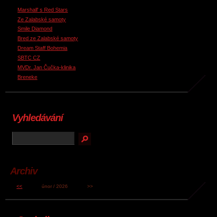
Marshall' s Red Stars
Ze Zalabské samoty
Smile Diamond
Bred ze Zalabské samoty
Dream Staff Bohemia
SBTC CZ
MVDr. Jan Čučka-klinika
Breneke
Vyhledávání
Archiv
<<
únor / 2026
>>