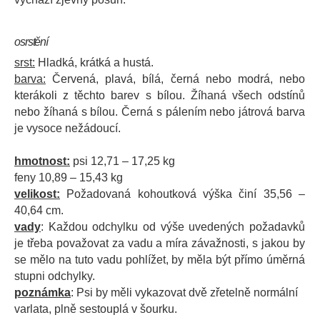
osrstění
srst:
Hladká, krátká a hustá.
barva:
Červená, plavá, bílá, černá nebo modrá, nebo
kterákoli z těchto barev s bílou. Žíhaná všech odstínů
nebo žíhaná s bílou. Černá s pálením nebo játrová barva
je vysoce nežádoucí.
hmotnost:
psi 12,71 – 17,25 kg
feny 10,89 – 15,43 kg
velikost:
Požadovaná kohoutková výška činí 35,56 –
40,64 cm.
vady
: Každou odchylku od výše uvedených požadavků
je třeba považovat za vadu a míra závažnosti, s jakou by
se mělo na tuto vadu pohlížet, by měla být přímo úměrná
stupni odchylky.
poznámka
: Psi by měli vykazovat dvě zřetelně normální
varlata, plně sestouplá v šourku.