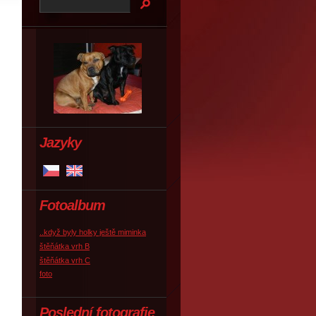
Jazyky
Fotoalbum
..když byly holky ještě miminka
štěňátka vrh B
štěňátka vrh C
foto
Poslední fotografie