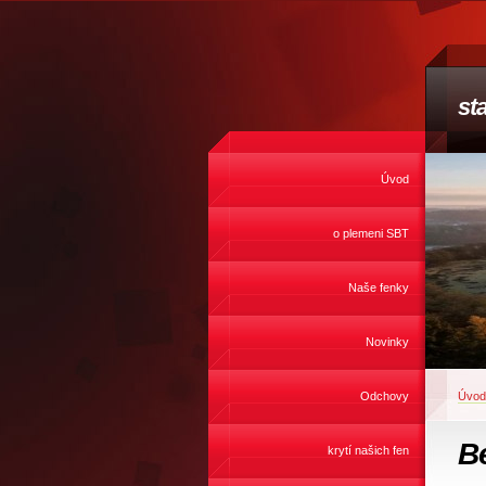
st
Úvod
o plemeni SBT
Naše fenky
Novinky
Odchovy
Úvod
B
krytí našich fen