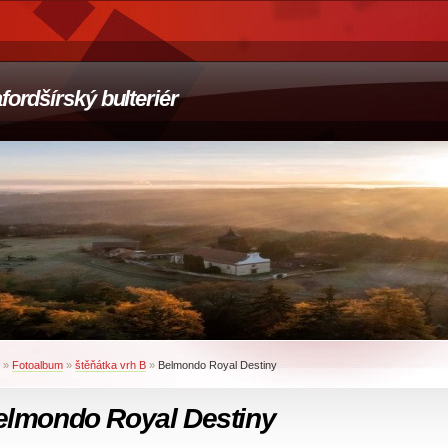
afordšírský bulteriér
»
Fotoalbum
»
štěňátka vrh B
»
Belmondo Royal Destiny
elmondo Royal Destiny