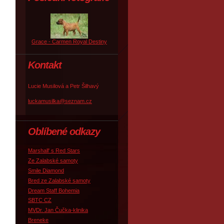
Grace - Carmen Royal Destiny
Kontakt
Lucie Musilová a Petr Šilhavý
luckamusilka@seznam.cz
Oblíbené odkazy
Marshall' s Red Stars
Ze Zalabské samoty
Smile Diamond
Bred ze Zalabské samoty
Dream Staff Bohemia
SBTC CZ
MVDr. Jan Čučka-klinika
Breneke