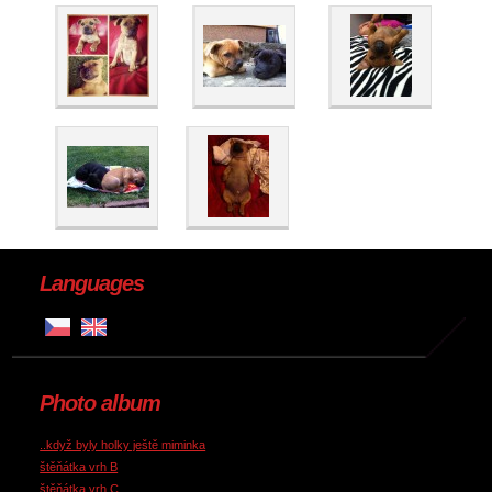
Languages
Photo album
..když byly holky ještě miminka
štěňátka vrh B
štěňátka vrh C